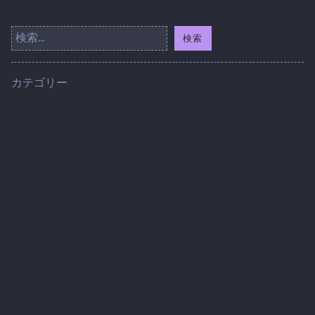
検
索:
カテゴリー
地元
情報収集
目的
転職活動
エントリー
どうしてUターン転職するの？
地元へのUターン転職を考えてみよう！
情報を集めてしっかり準備しよう！